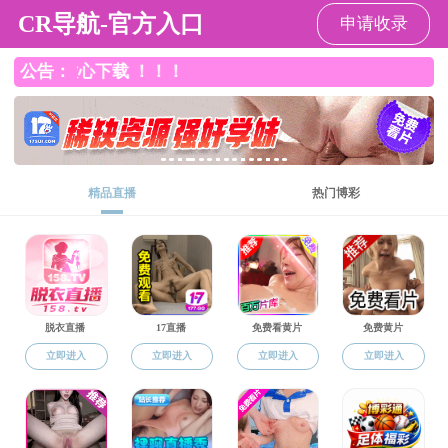
博彩平台
当前位置:
博彩平台
新闻与公告
通知公告
博彩平台 2025年博士学位研究生招生进入综合
考核人员名单公示