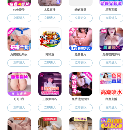
博彩平台新闻
更多
11
|
学习贯彻党的二十届三中全会精神暨“全面推进中国式地方治理现代化”学术研讨会在苏州顺利举办
/ 12月