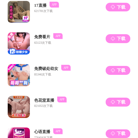
2024-2025学年度校级研究生评优公示
24
/ 02月
2024年度博彩平台 优秀班主任评选结果公示
05
/ 02月
博彩平台 2025年博士学位研究生招生硕博连读/“申
请-考核”制实施细则