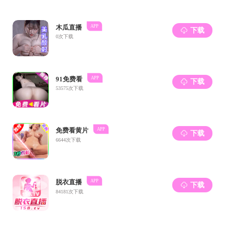
喜报：博彩平台 九位教授荣登“2024中国知网高被引
学者Top1%”榜单
近日，中国知网中国科学文献计量评价研究中心首次开展学者
学术影响力客观评价，正式发布了《“2024年中国知网高被引
学者”研制报告》，并公布了预发布名单。该...
通知公告
更多
04
/ 03月