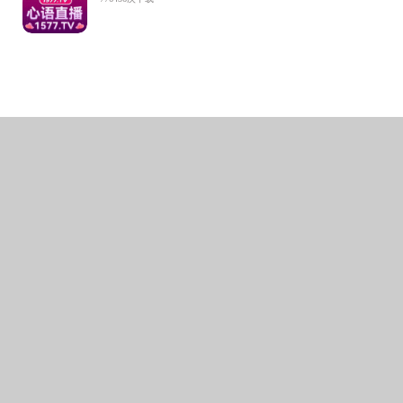
13
/ 01月
2024年度教职工年度考核优秀人员名单公示
学术动态
更多
博彩平台 主办“文明新形态/科技与人文·前沿论坛”第八讲
13
2024年6月12日下午，由苏州大学博彩平台 和苏州
2024-06
大学红十字国际博彩平台主办的“文明新形态·前沿论
坛”第八讲在苏州大学独墅湖校区一期606幢63...
博彩平台 主办“文明新形态/科技与人文·前沿论坛”第七讲
31