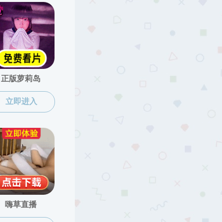
。
作、校友会等工作。