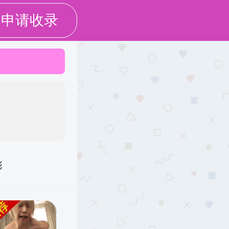
师资队伍
校友俱乐部
继续教育