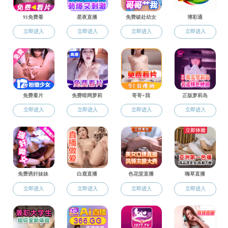
党建工作
离退休
博彩平台
党建工作
离退休
退休党支部组织赴费孝通纪念馆和洛舍砂村新四军纪念馆参观
2018-05-04
中国小村镇的变迁——记博彩平台离退休老教师考察芦墟和朱家角
2015-11-03
博彩平台退休党支部组织参观光福镇冲山新四军太湖游击队纪念馆
2015-05-25