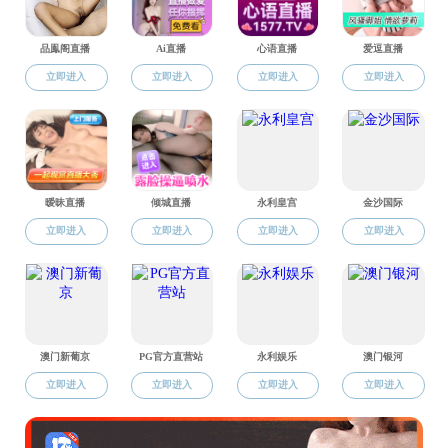
博彩平台 勇获校第八届老年气排球比赛铜奖
2013-06-27