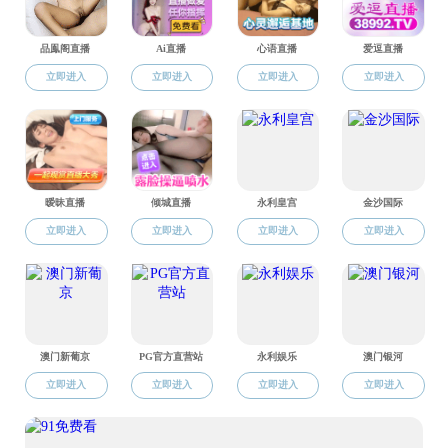
识，锻造坚韧不拔的品格，以永不自满的精神追求卓
越，以永不言败的毅力追逐梦想，唯有自我驱动、勇
于担当，方能在未来的道路上披荆斩棘、勇往直前；
二是要培养对学校和历史的认同感，传承文化精髓，
积极参与学校的各项建设与发展工作，将个人的成长
与学校的繁荣紧密相连，增强对学校文化的深度理解
和情感共鸣，对传承和弘扬学校精神贡献自己的力
量；三是要关注现实社会的发展变化，勇于担当时代
责任，将个人发展与国家和社会进步紧密结合起来，
积极参与社会实践和志愿服务活动，用实际行动践行
青春誓言，为实现中华民族伟大复兴的中国梦贡献自
己的智慧和力量。