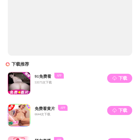
教师代表李红霞老师以“积极、主动、正向”三把
钥匙帮助新生打开大学之门。她鼓励新生积极融入，
积极参与各类学术活动和社会实践，积极与老师和同
学交流互动；主动探索，探索自己的兴趣，挖掘自己