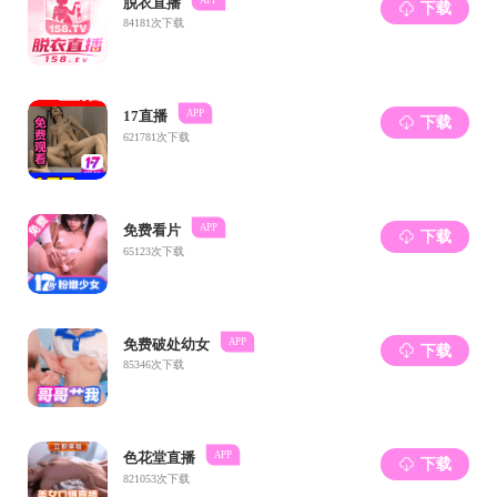
的潜能，遇到挑战主动出击，为自己赢得更多机会；
正向心态，以积极乐观的正向心态去面对大学生活中
的困难和挑战，在求知的道路上行稳致远，不断攀登
新的高峰。