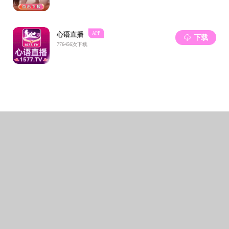
教师代表邵健老师对同学们来到博彩平台 表示热烈的
欢迎。她代表全体老师承诺，爱护学生，做同学们的人生导
师、良师益友，认真上课，认真传道、授业、解惑；同时希
望同学们树立远大理想，确立人生目标，认真读书，不仅顺
利地完成学业，而且努力做一个德才兼备的对社会有用的
人。