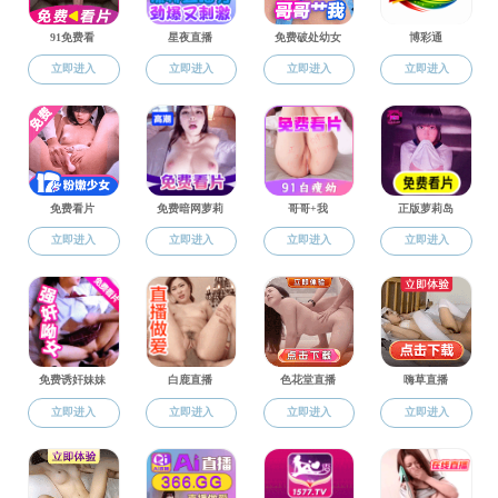
时间:
2019-09-23
作者:
浏览次数:
非法请求
在这秋高气爽，丹桂飘香的时刻，在这充满喜悦和收
获的季节，博彩平台 迎来了
1641
自考助学新同学。
9
月
18
日
上午，博彩平台 在
独墅湖高教区独墅湖影剧院
隆重举行
2019
级新生开学典礼。