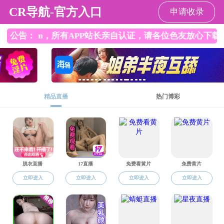
博彩平台
当前位置:
博彩平台
科学研究
科研项目
2018年度新增纵向项目情况一览
时间:
2022-01-05
作者:
浏览次数:
非法请求