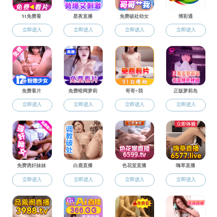
各位考生：
根据苏州大学研究生录取工作的相关规定，2015年博彩平
台 硕士研究生入学考试拟录取名单已经确定，现进行公
示，公示期为10个工作日。如有异议请与研究生教务办公室
联系，联系电话0512-65880152。
苏州大学博彩平台
2015年4月1日