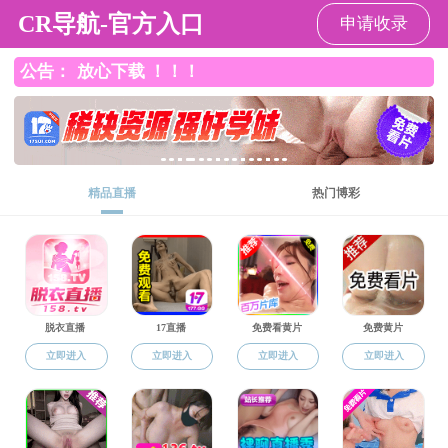
博彩平台
当前位置:
博彩平台
科学研究
科研机构
苏州大学中医哲学研究中心
时间:
2020-04-27
作者:
浏览次数:
非法请求